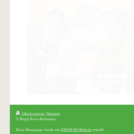
Druckversion
|
Sitemap
© Birgit Roos-Bohmann
Diese Homepage wurde mit
IONOS MyWebsite
erstellt.