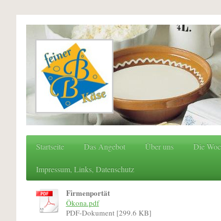
Startseite
Das Angebot
Über uns
Die Woc
Impressum, Links, Datenschutz
Firmenportät
Ökona.pdf
PDF-Dokument [299.6 KB]