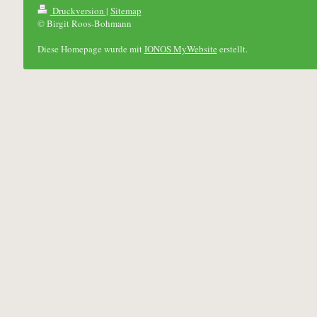
Druckversion
|
Sitemap
© Birgit Roos-Bohmann
Diese Homepage wurde mit
IONOS MyWebsite
erstellt.