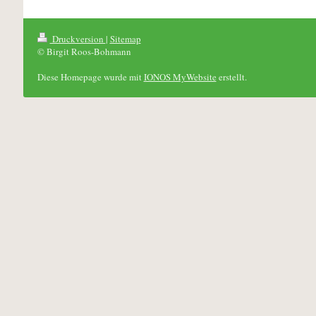
Druckversion
|
Sitemap
© Birgit Roos-Bohmann
Diese Homepage wurde mit
IONOS MyWebsite
erstellt.